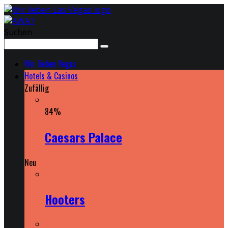
Suchen
Wir lieben Vegas
Hotels & Casinos
Zufällig
84
%
Caesars Palace
Neu
Hooters