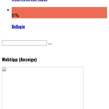
87
%
Bellagio
Webtipp (Anzeige)