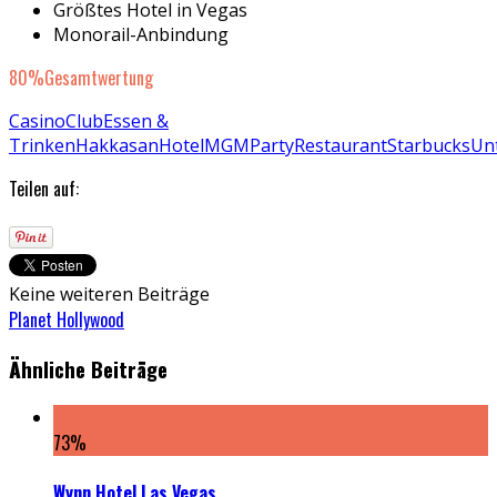
Größtes Hotel in Vegas
Monorail-Anbindung
80
%
Gesamtwertung
Casino
Club
Essen &
Trinken
Hakkasan
Hotel
MGM
Party
Restaurant
Starbucks
Un
Teilen auf:
Keine weiteren Beiträge
Planet Hollywood
Ähnliche Beiträge
73
%
Wynn Hotel Las Vegas