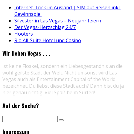
Internet-Trick im Ausland | SIM auf Reisen inkl.
Gewinnspiel
Silvester in Las Vegas – Neujahr feiern
Der Vegas-Herzschlag 24/7
Hooters
Rio All-Suite Hotel und Casino
Wir lieben Vegas . . .
ist keine Floskel, sondern ein Liebesgeständnis an die
wohl geilste Stadt der Welt. Nicht umsonst wird Las
Vegas auch als Entertainment Capital of the World
bezeichnet. Du liebst diese Stadt auch? Dann bist du ja
hier genau richtig. Viel Spaß beim Surfen!
Auf der Suche?
Impressum