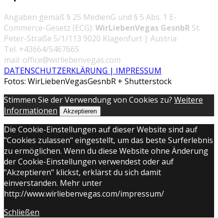
Angaben gemäß § 25 MedienG und § 5 Abs. 1 E-
Commerce-Gesetz (ECG):
WirLiebenVegas GesnbR
St.
Peter-Straße 5/1/113 9020 Klagenfurt | Austria
Tel. +43664/5467665
mail: office@wirliebenvegas.com
DATENSCHUTZERKLÄRUNG | IMPRESSUM
Fotos: WirLiebenVegasGesnbR + Shutterstock
Stimmen Sie der Verwendung von Cookies zu?
Weitere
Informationen
Akzeptieren
Die Cookie-Einstellungen auf dieser Website sind auf
"Cookies zulassen" eingestellt, um das beste Surferlebnis
zu ermöglichen. Wenn du diese Website ohne Änderung
der Cookie-Einstellungen verwendest oder auf
"Akzeptieren" klickst, erklärst du sich damit
einverstanden. Mehr unter
http://www.wirliebenvegas.com/impressum/
Schließen