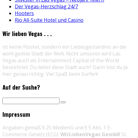
Der Vegas-Herzschlag 24/7
Hooters
Rio All-Suite Hotel und Casino
Wir lieben Vegas . . .
ist keine Floskel, sondern ein Liebesgeständnis an die
wohl geilste Stadt der Welt. Nicht umsonst wird Las
Vegas auch als Entertainment Capital of the World
bezeichnet. Du liebst diese Stadt auch? Dann bist du ja
hier genau richtig. Viel Spaß beim Surfen!
Auf der Suche?
Impressum
Angaben gemäß § 25 MedienG und § 5 Abs. 1 E-
Commerce-Gesetz (ECG):
WirLiebenVegas GesnbR
St.