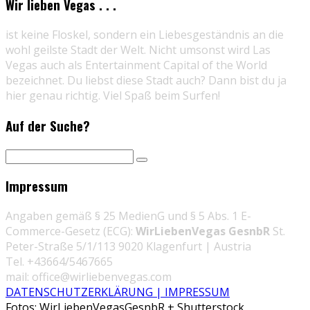
Wir lieben Vegas . . .
ist keine Floskel, sondern ein Liebesgeständnis an die
wohl geilste Stadt der Welt. Nicht umsonst wird Las
Vegas auch als Entertainment Capital of the World
bezeichnet. Du liebst diese Stadt auch? Dann bist du ja
hier genau richtig. Viel Spaß beim Surfen!
Auf der Suche?
Impressum
Angaben gemäß § 25 MedienG und § 5 Abs. 1 E-
Commerce-Gesetz (ECG):
WirLiebenVegas GesnbR
St.
Peter-Straße 5/1/113 9020 Klagenfurt | Austria
Tel. +43664/5467665
mail: office@wirliebenvegas.com
DATENSCHUTZERKLÄRUNG | IMPRESSUM
Fotos: WirLiebenVegasGesnbR + Shutterstock