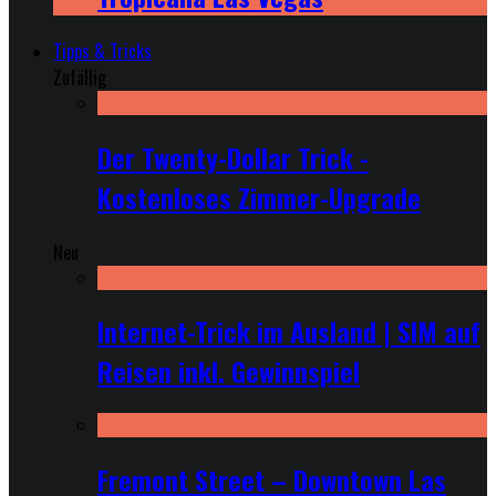
Tipps & Tricks
Zufällig
Der Twenty-Dollar Trick -
Kostenloses Zimmer-Upgrade
Neu
Internet-Trick im Ausland | SIM auf
Reisen inkl. Gewinnspiel
Fremont Street – Downtown Las