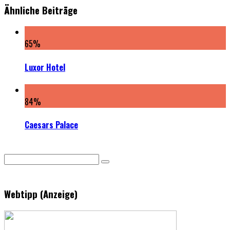
Ähnliche Beiträge
65
%
Luxor Hotel
84
%
Caesars Palace
Webtipp (Anzeige)