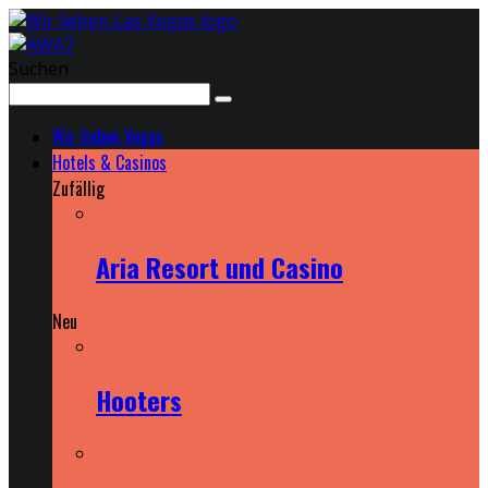
Suchen
Wir lieben Vegas
Hotels & Casinos
Zufällig
Aria Resort und Casino
Neu
Hooters