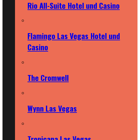
Rio All-Suite Hotel und Casino
Flamingo Las Vegas Hotel und
Casino
The Cromwell
Wynn Las Vegas
Tropicana Las Vegas